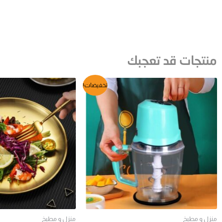
منتجات قد تعجبك
السعر
السعر
السعر
السعر
تخفيضات!
الأصلي
الحالي
الأصلي
الحالي
هو:
هو:
هو:
هو:
GP499.
EGP699.
EGP811.
EGP890.
منزل و مطبخ
منزل و مطبخ