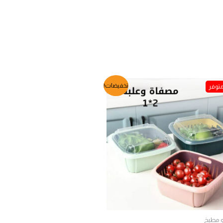
السعر
السعر
تخفيضات!
الأصلي
الحالي
هو:
هو:
EGP230.
EGP300.
و مطبخ