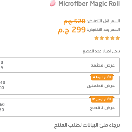
Microfiber Magic Roll
520 ج.م
السعر قبل التخفيض:
299 ج.م
السعر بعد التخفيض:
Rated





5
برجاء اختيار عدد القطع
out
of
520
عرض قطعة
5
299
1040 
عرض قطعتين
500 
1560 
عرض 3 قطع
660 
برجاء ملئ البيانات لطلب المنتج