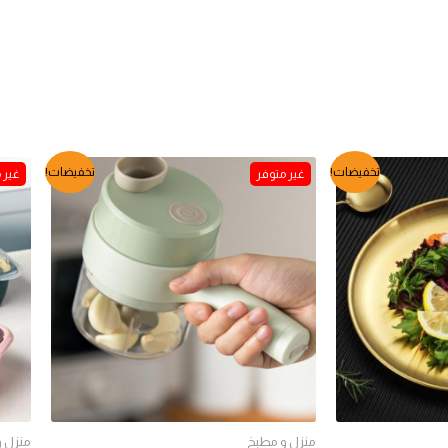
السعر
السعر
تخفيضات!
تخفيضات!
الأصلي
الحالي
هو:
هو:
EGP350.
EGP420.
E
منزل و مطبخ
منزل 