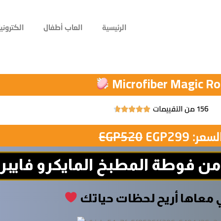
الرئيسية
العاب أطفال
الكتروني
Microfiber Magic Rol
156 من التقييمات





Rated
4.7
السعر
السعر
لسعر:
299
EGP
520
EGP
out
الأصلي
الحالي
of
5
هو:
هو:
 من فوطة المطبخ المايكرو فايبر
EGP299.
EGP520.
معاها أريح لحظات حياتك