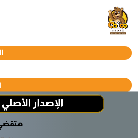
خطي
لى
لمحتوى
l
ا
الإصدار الأصلي
هتقضي 