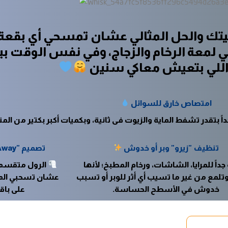
بيتك والحل المثالي عشان تمسحي أي بقعة 
لمعة الرخام والزجاج، وفي نفس الوقت بيجم
اللي بتعيش معاكي سنين
امتصاص خارق للسوائل
 بتقدر تشفط الماية والزيوت في ثانية، وبكميات أكبر بكتير من المناد
تنظيف "زيرو" وبر أو خدوش
تصميم "Tear-Away" سهل الاستخدام
جداً للمرايا، الشاشات، ورخام المطبخ؛ لأنها
الرول متقسم 
لمع من غير ما تسيب أي أثر للوبر أو تسبب
عشان تسحبي المن
خدوش في الأسطح الحساسة.
على باق