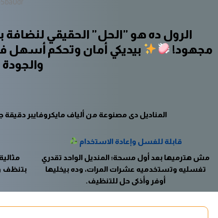
الرول ده هو "الحل" الحقيقي لنضافة 
مجهود!
بيديكي أمان وتحكم أسهل في 
والجودة 
المناديل دي مصنوعة من ألياف مايكروفايبر دقيقة جداً
قابلة للغسل وإعادة الاستخدام
مش هترميها بعد أول مسحة؛ المنديل الواحد تقدري
مثالية 
تغسليه وتستخدميه عشرات المرات، وده بيخليها
بتنظف وت
أوفر وأذكى حل للتنظيف.