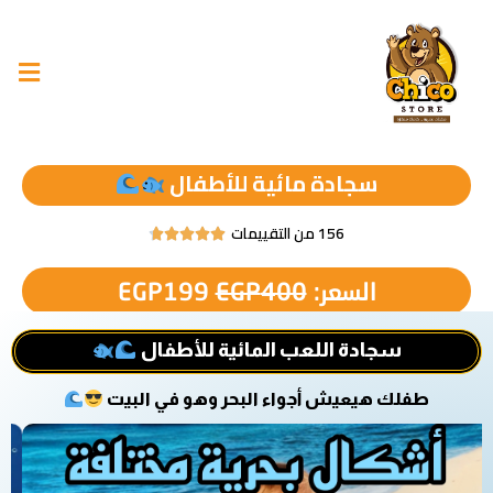
سجادة مائية للأطفال
156 من التقييمات





السعر:
400
EGP
199
EGP
سجادة اللعب المائية للأطفال
طفلك هيعيش أجواء البحر وهو في البيت