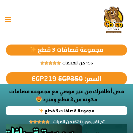
مجموعة قصافات 3 قطع
156 من التقييمات





السعر:
350
EGP
219
EGP
قص أظافرك من غير فوضي مع مجموعة قصافات
مكونة من 3 قطع ومبرد
مجموعة قصافات 3 قطع
تم تقييمها (671) من المرات




