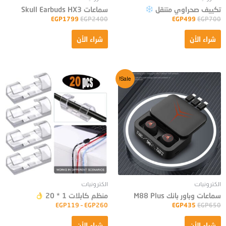
تكييف صحراوي متنقل
سماعات Skull Earbuds HX3
EGP
1799
EGP
2400
EGP
499
EGP
700
شراء الأن
شراء الأن
Sale!
الكترونيات
الكترونيات
سماعات وباور بانك M88 Plus
منظم كابلات 1 * 20
EGP
119
–
EGP
260
EGP
435
EGP
650
شراء الأن
شراء الأن