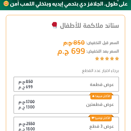
على طول. الجلافز دي بتحمي إيديه وبتخلي اللعب آمن
ستاند ملاكمة للأطفال
850 ج.م
السعر قبل التخفيض:
699 ج.م
السعر بعد التخفيض:





برجاء اختيار عدد القطع
850 ج.م
عرض قطعة
699 ج.م
1700 ج.م
عرض قطعتين
1300 ج.م
2550 ج.م
عرض 3 قطع
1800 ج.م