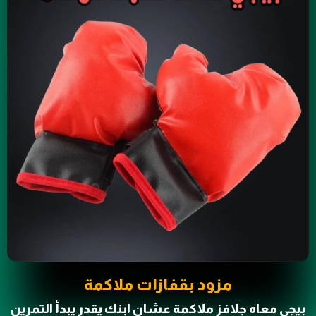
مزود بقفازات ملاكمة
بيجي معاه جلافز ملاكمة عشان ابنك يقدر يبدأ التمرين