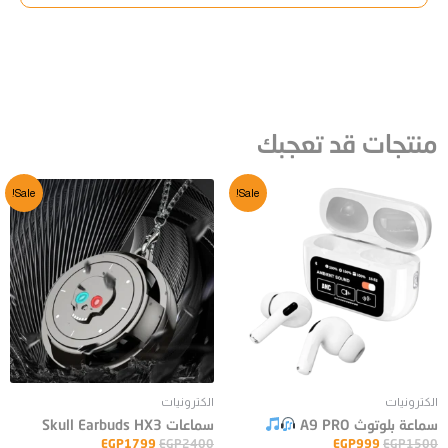
منتجات قد تعجبك
Sale!
Sale!
الكترونيات
الكترونيات
سماعة بلوتوث A9 PRO
سماعات Skull Earbuds HX3
EGP
1799
EGP
2400
EGP
999
EGP
1500