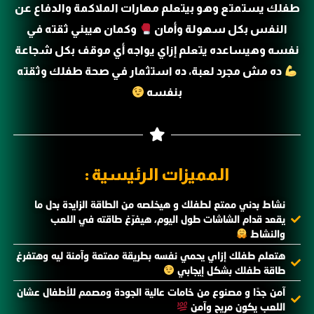
طفلك يستمتع وهو بيتعلم مهارات الملاكمة والدفاع عن
النفس بكل سهولة وأمان
وكمان هيبني ثقته في
نفسه وهيساعده يتعلم إزاي يواجه أي موقف بكل شجاعة
ده مش مجرد لعبة، ده استثمار في صحة طفلك وثقته
بنفسه
المميزات الرئيسية :
نشاط بدني ممتع لطفلك و هيخلصه من الطاقة الزايدة بدل ما
يقعد قدام الشاشات طول اليوم، هيفرّغ طاقته في اللعب
والنشاط
هتعلم طفلك إزاي يحمي نفسه بطريقة ممتعة وآمنة ليه وهتفرغ
طاقة طفلك بشكل إيجابي
آمن جدًا و مصنوع من خامات عالية الجودة ومصمم للأطفال عشان
اللعب يكون مريح وآمن