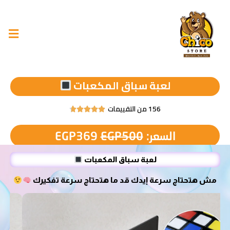
لعبة سباق المكعبات
156 من التقييمات





السعر:
500
EGP
369
EGP
لعبة سباق المكعبات
مش هتحتاج سرعة إيدك قد ما هتحتاج سرعة تفكيرك