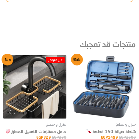
منتجات قد تعجبك
Sale!
Sale!
منزل و مطبخ
منزل و مطبخ
شنطة صيانة 150 قطعة
حامل مستلزمات الغسيل المعلق
EGP
329
EGP
330
EGP
1499
EGP
2500