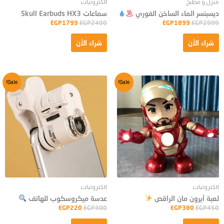
منزل و مطبخ
الكترونيات
ديسبنسر الماء الساخن الفوري
سماعات Skull Earbuds HX3
EGP
1799
EGP
2400
EGP
1899
EGP
2999
شراء الأن
شراء الأن
Sale!
Sale!
الكترونيات
الكترونيات
لعبة أيرون مان الراقص
عدسة ميكروسكوب للهاتف
EGP
220
EGP
300
EGP
380
EGP
450