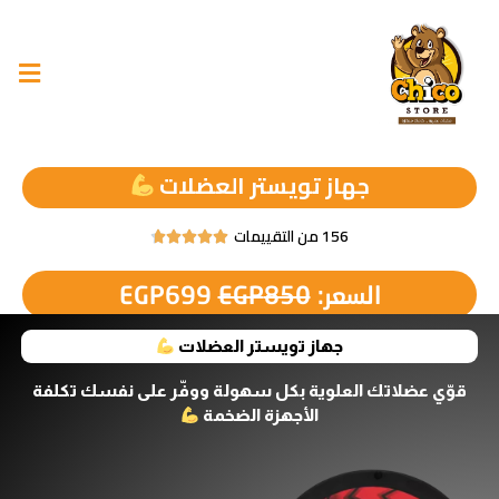
جهاز تويستر العضلات
156 من التقييمات





السعر:
850
EGP
699
EGP
جهاز تويستر العضلات
قوّي عضلاتك العلوية بكل سهولة ووفّر على نفسك تكلفة
الأجهزة الضخمة