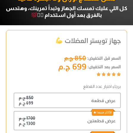
كل اللي عليك تمسك الجهاز وتبدأ تمرينك، وهتحس
بالفرق بعد أول استخدام 🏋‍♂
جهاز تويستر العضلات
850 ج.م
السعر قبل التخفيض:
699 ج.م
السعر بعد التخفيض:





برجاء اختيار عدد القطع
850 ج.م
عرض قطعة
699 ج.م
1700 ج.م
عرض قطعتين
1300 ج.م