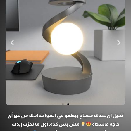
تخيل إن عندك مصباح بيطفو في الهوا قدامك من غير أي
حاجة ماسكاه
مش بس كده، أول ما تقرّب إيدك