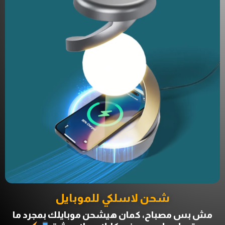
شحن لاسلكي للموبايل
مش بس مصباح، كمان هيشحن موبايلك بمجرد ما