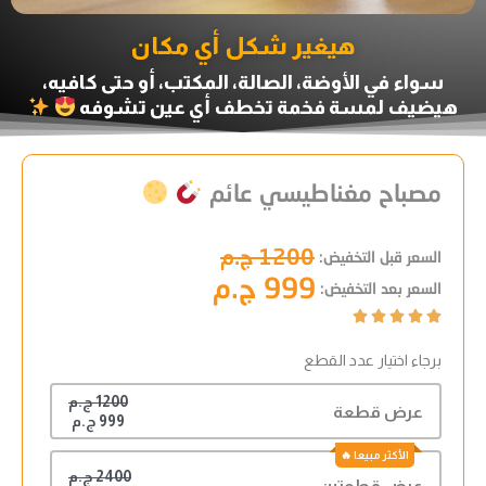
هيغير شكل أي مكان
سواء في الأوضة، الصالة، المكتب، أو حتى كافيه،
هيضيف لمسة فخمة تخطف أي عين تشوفه
مصباح مغناطيسي عائم
1200 ج.م
السعر قبل التخفيض:
999 ج.م
السعر بعد التخفيض:





برجاء اختيار عدد القطع
1200 ج.م
عرض قطعة
999 ج.م
2400 ج.م
عرض قطعتين