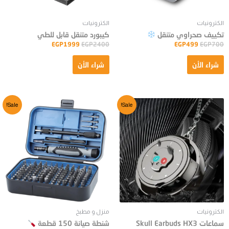
الكترونيات
الكترونيات
تكييف صحراوي متنقل
كيبورد متنقل قابل للطي
EGP
1999
EGP
2400
EGP
499
EGP
700
شراء الأن
شراء الأن
Sale!
Sale!
الكترونيات
منزل و مطبخ
سماعات Skull Earbuds HX3
شنطة صيانة 150 قطعة