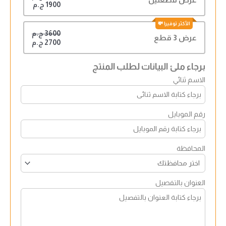
1900 ج.م
3600 ج.م
عرض 3 قطع
2700 ج.م
برجاء ملئ البيانات لطلب المنتج
الاسم ثنائي
رقم الموبايل
المحافظة
العنوان بالتفصيل