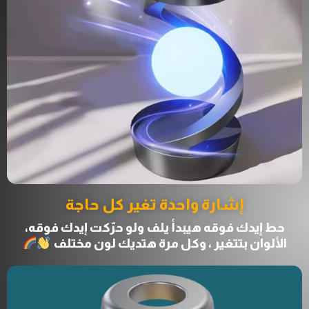
إشارة واحدة تغير كل حاجة
حط إيدك فوقه هيبدأ يلف ولو حرّكت إيدك فوقه،
الألوان بتتغير ، وكل مرة هتديك لون مختلف