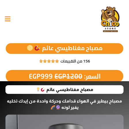
مصباح مغناطيسي عائم
156 من التقييمات





السعر:
1200
EGP
999
EGP
مصباح مغناطيسي عائم
مصباح بيطير في الهواء قدامك وحركة واحدة من إيدك تخليه
يغير لونه