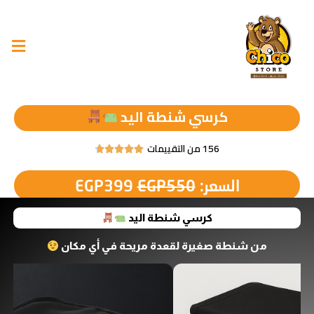
كرسي شنطة اليد
156 من التقييمات





السعر:
550
EGP
399
EGP
كرسي شنطة اليد
من شنطة صغيرة لقعدة مريحة في أي مكان