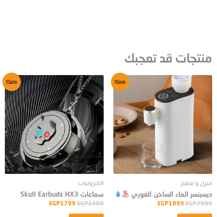
منتجات قد تعجبك
Sale!
Sale!
منزل و مطبخ
الكترونيات
ديسبنسر الماء الساخن الفوري
سماعات Skull Earbuds HX3
EGP
1799
EGP
2400
EGP
1899
EGP
2999