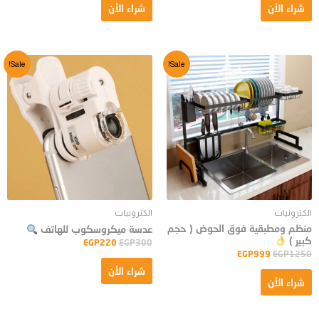
شراء الأن
شراء الأن
Sale!
Sale!
الكترونيات
الكترونيات
منظم ومطبقية فوق الحوض ( حجم
عدسة ميكروسكوب للهاتف
كبير )
EGP
220
EGP
300
EGP
999
EGP
1250
شراء الأن
شراء الأن