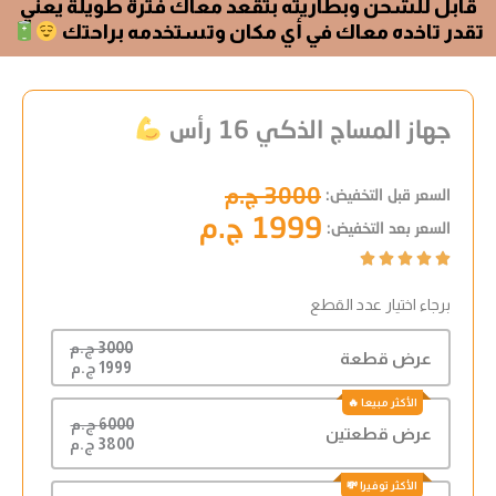
قابل للشحن وبطاريته بتقعد معاك فترة طويلة يعني
تقدر تاخده معاك في أي مكان وتستخدمه براحتك
جهاز المساج الذكي 16 رأس
3000 ج.م
السعر قبل التخفيض:
1999 ج.م
السعر بعد التخفيض:
Rated





5
برجاء اختيار عدد القطع
out
of
3000 ج.م
5
عرض قطعة
1999 ج.م
6000 ج.م
عرض قطعتين
3800 ج.م