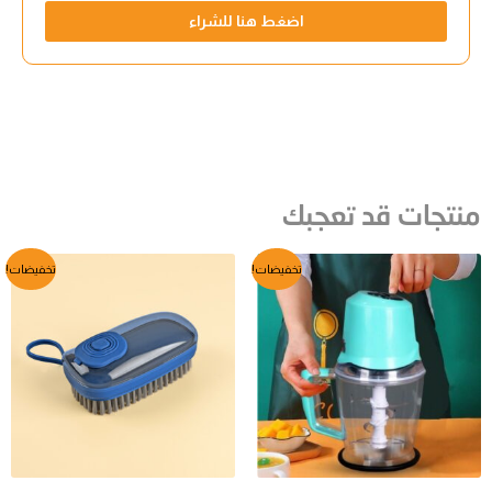
اضغط هنا للشراء
منتجات قد تعجبك
السعر
السعر
السعر
السعر
تخفيضات!
تخفيضات!
الأصلي
الحالي
الأصلي
الحالي
هو:
هو:
هو:
هو:
EGP64.
EGP65.
EGP811.
EGP890.