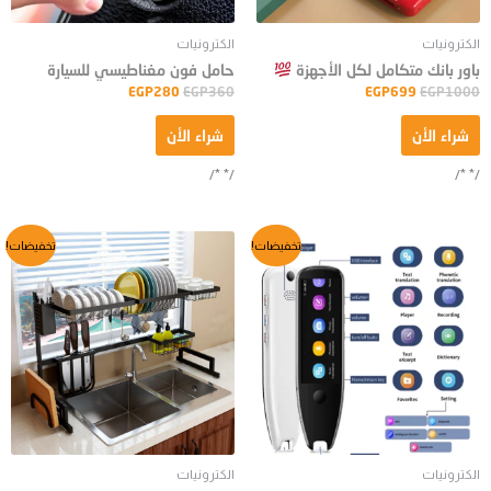
الكترونيات
الكترونيات
باور بانك متكامل لكل الأجهزة
حامل فون مغناطيسي للسيارة
EGP
280
EGP
360
EGP
699
EGP
1000
شراء الأن
شراء الأن
/* */
/* */
السعر
السعر
السعر
السعر
تخفيضات!
تخفيضات!
الأصلي
الحالي
الأصلي
الحالي
هو:
هو:
هو:
هو:
EGP999.
EGP1250.
EGP2399.
EGP3800.
الكترونيات
الكترونيات