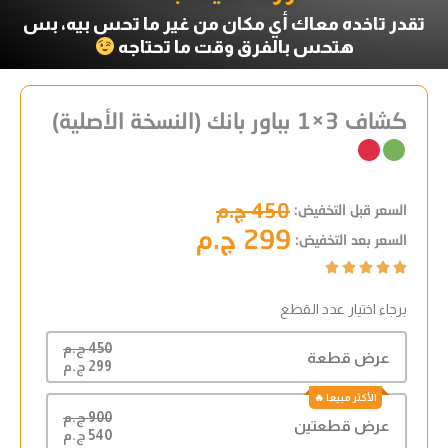
تقدر تاخده معاك أي مكان من غير ما تحس بيه، بس
هتحس بالفرق وقت ما تحتاجه
كشاف 3×1 بباور بانك (النسخة الأصلية)
450 ج.م
السعر قبل التخفيض:
299 ج.م
السعر بعد التخفيض:
Rated





5
برجاء اختيار عدد القطع
out
of
450 ج.م
5
عرض قطعة
299 ج.م
900 ج.م
عرض قطعتين
540 ج.م