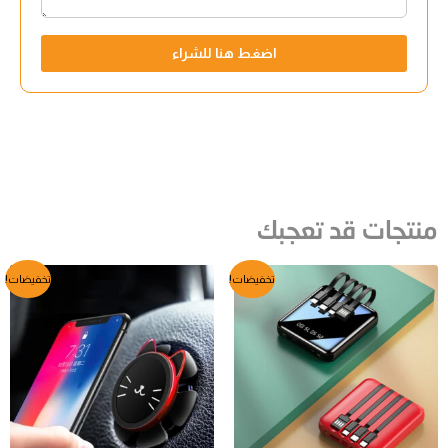
اضغط هنا للشراء
منتجات قد تعجبك
السعر
السعر
السعر
السعر
تخفيضات!
تخفيضات!
الأصلي
الحالي
الأصلي
الحالي
هو:
هو:
هو:
هو:
EGP280.
EGP360.
EGP699.
EGP1000.