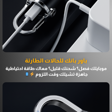
باور بانك للحالات الطارئة
موبايلك فصل؟ شحنك قليل؟ معاك طاقة احتياطية
جاهزة تشيلك وقت اللزوم