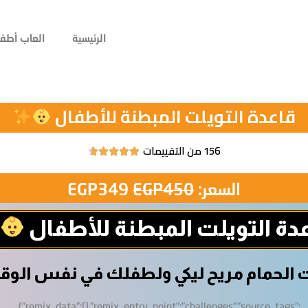
الرئيسية
العاب أطفا
قاعدة التويلت المبطنة للأطفال
156 من التقييمات





السعر:
450
EGP
349
EGP
دة التويلت المبطنة للأطفال
 الحمام مريح ليكي ولطفلك في نفس الو