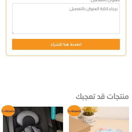
اضغط هنا للشراء
منتجات قد تعجبك
السعر
السعر
السعر
السعر
تخفيضات!
تخفيضات!
الأصلي
الحالي
الأصلي
الحالي
هو:
هو:
هو:
هو:
EGP679.
EGP850.
EGP370.
EGP700.