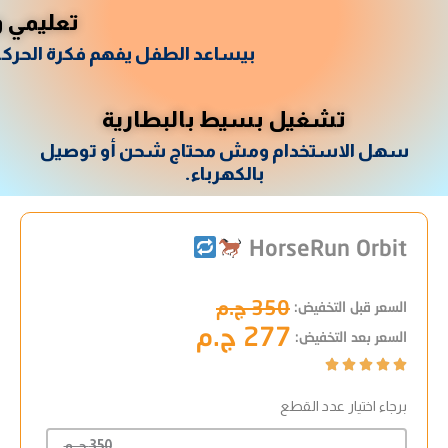
تعليمي 
بيساعد الطفل يفهم فكرة الحركة 
تشغيل بسيط بالبطارية
سهل الاستخدام ومش محتاج شحن أو توصيل
بالكهرباء.
HorseRun Orbit
350 ج.م
السعر قبل التخفيض:
277 ج.م
السعر بعد التخفيض:
Rated





5
برجاء اختيار عدد القطع
out
of
350 ج.م