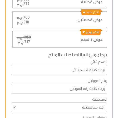
5
عرض قطعة
277 ج.م
700 ج.م
عرض قطعتين
518 ج.م
1050 ج.م
عرض 3 قطع
717 ج.م
برجاء ملئ البيانات لطلب المنتج
الاسم ثنائي
رقم الموبايل
المحافظة
العنوان بالتفصيل