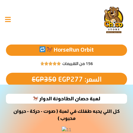
خطي
لى
لمحتوى
HorseRun Orbit
156 من التقييمات





Rated
4.7
السعر
السعر
السعر:
277
EGP
350
EGP
out
الأصلي
الحالي
of
5
هو:
هو:
لعبة حصان الطاحونة الدوار
EGP277.
EGP350.
كل اللي يحبه طفلك في لعبة ( صوت - حركة - حيوان
محبوب )