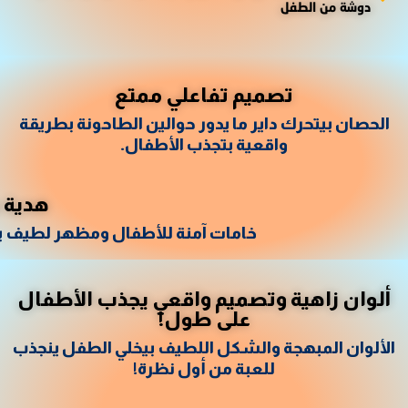
دوشة من الطفل
تصميم تفاعلي ممتع
الحصان بيتحرك داير ما يدور حوالين الطاحونة بطريقة
واقعية بتجذب الأطفال.
هدية م
خامات آمنة للأطفال ومظهر لطيف ينا
ألوان زاهية وتصميم واقعي يجذب الأطفال
على طول!
الألوان المبهجة والشكل اللطيف بيخلي الطفل ينجذب
للعبة من أول نظرة!