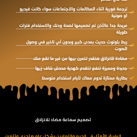
ترجمة فورية اثناء المكالمات والاجتماعات سواء كانت فيديو
او صوتية
مريحة جدا عالأذن تم تصميمها لصحة ودنك والاستخدام فترات
طويلة
ربط بلوتوث حديث بمدى كبير وبدون أي تاخير في وصول
الصوت
مضادة للانزلاق هتقدر تتمرن بيها من غير ما تقع منك
جديدة ومميزة تنفع تتقدم كهدية محدش شاف زيها
بطارية ممتازة تدوم معاك لأيام استخدام متوسط
تصميم سماعة مضاد للانزلاق
الرفيق الأمثل في الجيم والتمارين بشكل عام هتجري وتتمرن