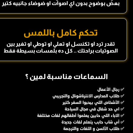
بعض بوضوح بدون اي اصوات او ضوضاء جانبيه كتير
تحكم كامل باللمس
تقدر ترد او تكنسل او تعلي او توطي او تغير بين
الصوتيات براحتك .. كل ده بلمسات بسيطة فقط
السماعات مناسبة لمين ؟
✅ رجال الأعمال
✅ طلاب المدارس الانترناشونال والتجريبي
✅ الأشخاص اللي بيحبوا السفر كتير
✅ اي حد شغال في مجال السياحة
✅ الاباء اللي حابين يعلموا أطفالهم لغات مختلفة
✅ أي شاب حابب يتعلم لغات جديدة
✅ طلاب الألسن و اللغات والترجمة