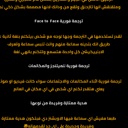
ومتقلقش انها تتزحلق وتقع من ودانك لانها مصممة بشكل ذكي لد
ترجمة فورية Face to Face
تقدر تستخدمها في الترجمة وجها لوجه مع شخص بيتكلم بلغة ثانية 
طريق انك بتديله سماعة منهم وانت تلبس سماعة وتعرف
الابلييكيشن كل واحدة هتسمع وتتكلم بانهي لغة
ترجمة فورية للميتنجز والمكالمات
ترجمة فورية اثناء المكالمات والاجتماعات سواء كانت فيديو او صوت
يعني هتقدر تكلم اي شخص في اي مكان في العالم
هدية ممتازة وفريدة من نوعها
طبعا مفيش اي سماعة فيها الاوبشنز دي فبتكون هدية ممتازة
وفريدة وجديدة على اي حد تقدمهاله🎁