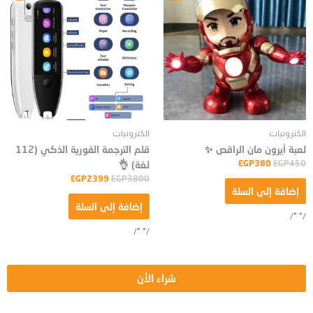
هو:
هو:
هو:
هو:
EGP2399.
EGP3800.
EGP380.
EGP450.
الكترونيات
الكترونيات
لعبة أيرون مان الراقص ✨
قلم الترجمة الفورية الذكي (112
EGP
380
EGP
450
لغة) 👌
EGP
2399
EGP
3800
إضافة إلى السلة
إضافة إلى السلة
/* */
/* */
شراء الأن
جميع الحقوق محفوظة لدى موقع شيكو ستور © 2023