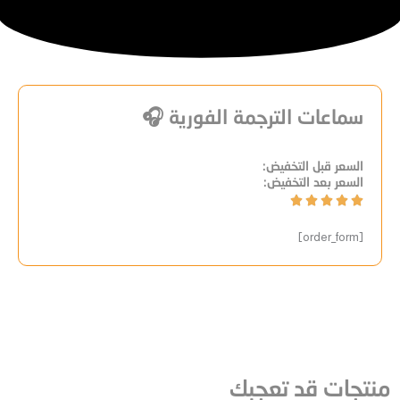
سماعات الترجمة الفورية 🎧
السعر قبل التخفيض:
السعر بعد التخفيض:
Rated





5
[order_form]
out
of
5
منتجات قد تعجبك