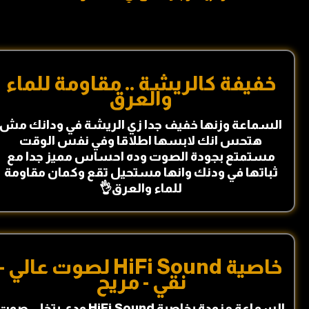
خفيفة كالريشة .. مقاومة للماء
والعرق
السماعة وزنها خفيف جدا زي الريشة في ودانك مش
هتحس انك لابسها اطلاقا وفي نفس الوقت
مستمتع بجودة الصوت وده احساس مميز جدا مع
ثباتها في ودنك وانها مستحيل تقع وكمان مقاومة
للماء والعرق👌
خاصية HiFi Sound لصوت عالي -
نقي - مريح
السماعة مزودة بخاصية HiFi Sound ودي بتخلي صو