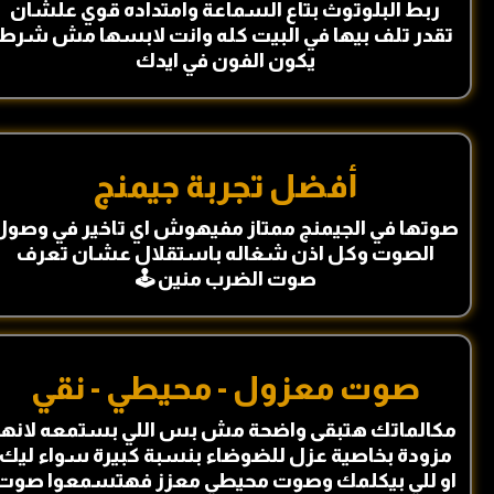
ربط البلوتوث بتاع السماعة وامتداده قوي علشان
تقدر تلف بيها في البيت كله وانت لابسها مش شرط
يكون الفون في ايدك
أفضل تجربة جيمنج
صوتها في الجيمنج ممتاز مفيهوش اي تاخير في وصول
الصوت وكل اذن شغاله باستقلال عشان تعرف
صوت الضرب منين 🕹
صوت معزول - محيطي - نقي
مكالماتك هتبقى واضحة مش بس اللي بستمعه لانها
مزودة بخاصية عزل للضوضاء بنسبة كبيرة سواء ليك
او للي بيكلمك وصوت محيطي معزز فهتسمعوا صوت