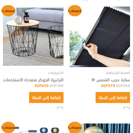
السعر
السعر
السعر
السعر
تخفيضات!
تخفيضات!
الأصلي
الحالي
الأصلي
الحالي
هو:
هو:
هو:
هو:
EGP650.
EGP760.
EGP379.
EGP450.
العناية الشخصية
الكترونيات
ستارة حجب الشمس 🌞
الترابيزة الجوكر متعددة الاستخدمات
EGP
650
EGP
760
EGP
379
EGP
450
إضافة إلى السلة
إضافة إلى السلة
/* */
/* */
السعر
السعر
السعر
السعر
تخفيضات!
تخفيضات!
الأصلي
الحالي
الأصلي
الحالي