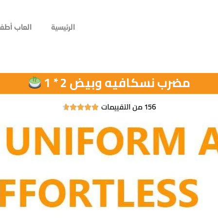
الرئيسية
العاب أطفا
مضرب نسكافيه وبيض 2 * 1
156 من التقييمات




