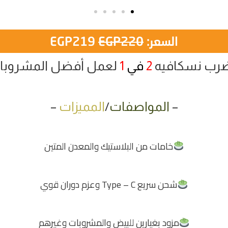
السعر:
220
EGP
219
EGP
رب نسكافيه
2
في
1
لعمل أفضل المشروبا
–
المواصفات
/
المميزات
–
خامات من البلاستيك والمعدن المتين
شحن سريع Type – C وعزم دوران قوي
مزود بغيارين للبيض والمشروبات وغيرهم