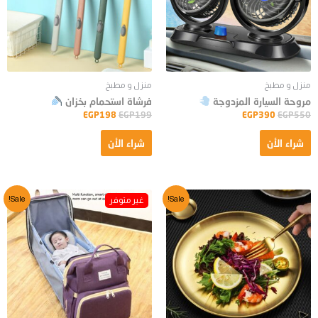
منزل و مطبخ
منزل و مطبخ
مروحة السيارة المزدوجة
فرشاة استحمام بخزان
EGP
198
EGP
199
EGP
390
EGP
550
شراء الأن
شراء الأن
Sale!
Sale!