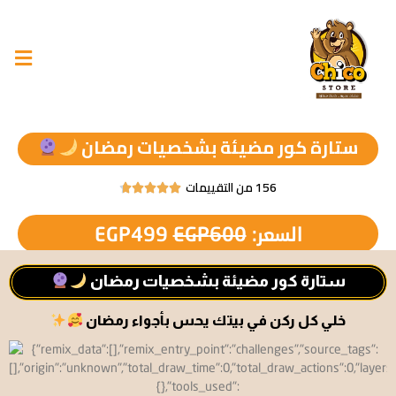
ستارة كور مضيئة بشخصيات رمضان
156 من التقييمات





السعر:
600
EGP
499
EGP
ستارة كور مضيئة بشخصيات رمضان
خلي كل ركن في بيتك يحس بأجواء رمضان