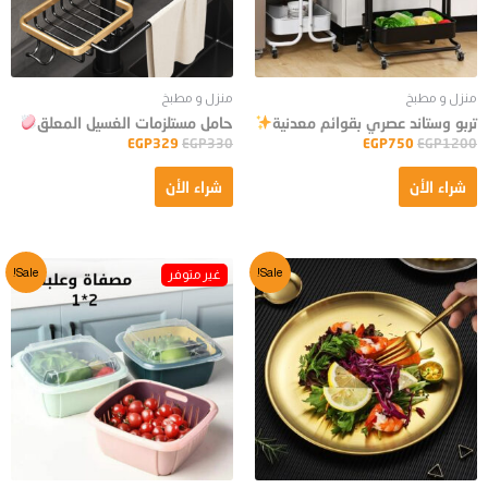
منزل و مطبخ
منزل و مطبخ
تربو وستاند عصري بقوائم معدنية
حامل مستلزمات الغسيل المعلق
EGP
329
EGP
330
EGP
750
EGP
1200
شراء الأن
شراء الأن
Sale!
Sale!