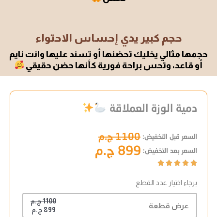
حجم كبير يدي إحساس الاحتواء
حجمها مثالي يخليك تحضنها أو تسند عليها وانت نايم
أو قاعد، وتحس براحة فورية كأنها حضن حقيقي
دمية الوزة العملاقة
1100 ج.م
السعر قبل التخفيض:
899 ج.م
السعر بعد التخفيض:





برجاء اختيار عدد القطع
1100 ج.م
عرض قطعة
899 ج.م