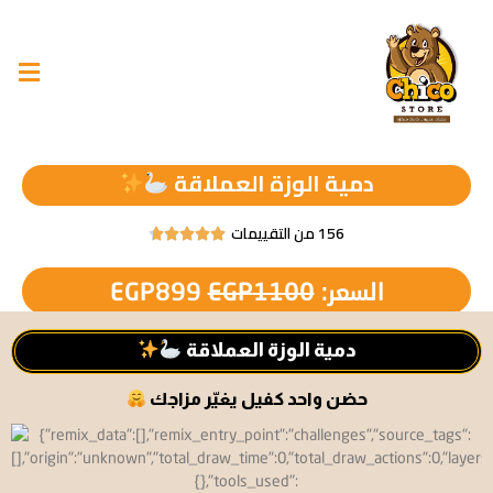
دمية الوزة العملاقة
156 من التقييمات





السعر:
1100
EGP
899
EGP
دمية الوزة العملاقة
حضن واحد كفيل يغيّر مزاجك