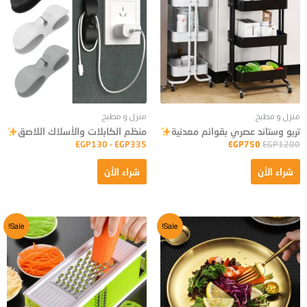
منزل و مطبخ
منزل و مطبخ
تربو وستاند عصري بقوائم معدنية
منظم الكابلات والأسلاك اللاصق
EGP
130
–
EGP
335
EGP
750
EGP
1200
شراء الأن
شراء الأن
Sale!
Sale!