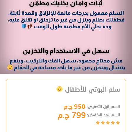
ثبات وأمان يخليك مطمّن
السلم معمول بدرجات مانعة للإنزلاق وقعدة ثابتة،
فطفلك يطلع وينزل من غير ما تزحلق أو تقلق عليه،
وده يخلي الأم مطمنة طول الوقت
سهل في الاستخدام والتخزين
مش محتاج مجهود، سهل الفك والتركيب، وينفع
يتشال ويتخزن من غير ما ياخد مساحة في الحمّام
سلم البوتي للأطفال
950 ج.م
السعر قبل التخفيض:
799 ج.م
السعر بعد التخفيض:




