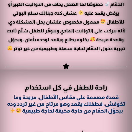
الحمّام
خصوصًا لما الطفل يخاف من التواليت الكبير أو
يرفض يقعد عليه
عشان كده جبنالك سلم البوتي
للأطفال
معمول مخصوص علشان يحل المشكلة دي،
لأنه بيركب على التواليت العادي وبيوفّر للطفل سُلَّم ثابت
وقعدة مريحة
يخلوه يطلع ويقعد لوحده بأمان، ويحوّل
تجربة دخول الحمّام لحاجة سهلة وطبيعية من غير توتر
راحة للطفل في كل استخدام
قعدة مصممة على مقاس الأطفال، مريحة وما
تخوفش، فطفلك يقعد وهو مرتاح من غير تردد وده
بيحوّل الحمّام من حاجة مخيفة لحاجة طبيعية