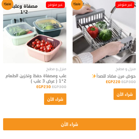
Sale!
Sale!
منزل و مطبخ
منزل و مطبخ
علب ومصفاة حفظ وتخزين الطعام
حوض مرن مضاد للصدأ
2*1 ( عرض 3 علب )
EGP
220
EGP
300
EGP
230
EGP
300
شراء الأن
شراء الأن
شراء الأن
جميع الحقوق محفوظة لدى موقع شيكو ستور © 2023