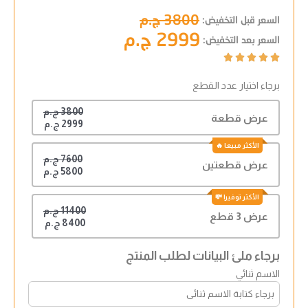
3800 ج.م
السعر قبل التخفيض:
2999 ج.م
السعر بعد التخفيض:





برجاء اختيار عدد القطع
3800 ج.م
عرض قطعة
2999 ج.م
7600 ج.م
عرض قطعتين
5800 ج.م
11400 ج.م
عرض 3 قطع
8400 ج.م
برجاء ملئ البيانات لطلب المنتج
الاسم ثنائي