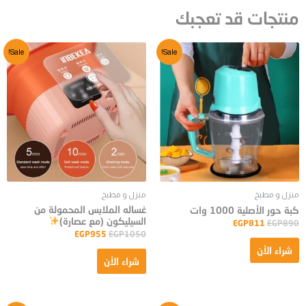
منتجات قد تعجبك
Sale!
Sale!
منزل و مطبخ
منزل و مطبخ
غساله الملابس المحمولة من
كبة حور الأصلية 1000 وات
السيليكون (مع عصارة)
EGP
811
EGP
890
EGP
955
EGP
1050
شراء الأن
شراء الأن