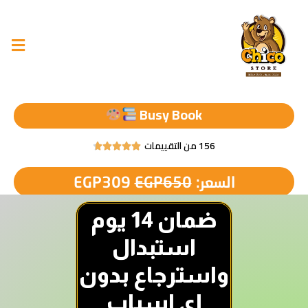
Busy Book
156 من التقييمات





السعر:
650
EGP
309
EGP
ضمان 14 يوم
استبدال
واسترجاع بدون
اى اسباب