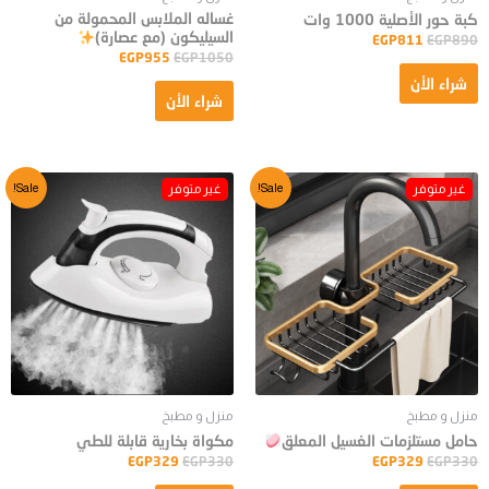
غساله الملابس المحمولة من
كبة حور الأصلية 1000 وات
السيليكون (مع عصارة)
EGP
811
EGP
890
EGP
955
EGP
1050
شراء الأن
شراء الأن
Sale!
Sale!
منزل و مطبخ
منزل و مطبخ
حامل مستلزمات الغسيل المعلق
مكواة بخارية قابلة للطي
EGP
329
EGP
330
EGP
329
EGP
330