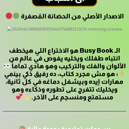
الاصدار الأصلي من الحضانة المُصغرة
الـ Busy Book هو الاختراع اللي هيخطف
انتباه طفلك ويخليه يغوص في عالم من
الألوان والفك والتركيب وهو هادي تماماً
؛ هو مش مجرد كتاب، ده رفيق ذكي بينمي
مهارات إيده وبيشغل دماغه في كل ثانية،
ويخليك تتفرج على تطوره وذكاءه وهو
مستمتع ومنسجم على الآخر.
رسومات تعليمية بجودة عالية