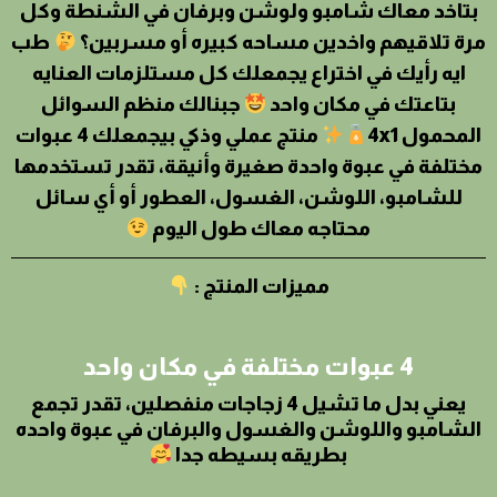
بتاخد معاك شامبو ولوشن وبرفان في الشنطة وكل
مرة تلاقيهم واخدين مساحه كبيره أو مسربين؟
طب
ايه رأيك في اختراع يجمعلك كل مستلزمات العنايه
بتاعتك في مكان واحد
جبنالك منظم السوائل
المحمول 4x1
منتج عملي وذكي بيجمعلك 4 عبوات
مختلفة في عبوة واحدة صغيرة وأنيقة، تقدر تستخدمها
للشامبو، اللوشن، الغسول، العطور أو أي سائل
محتاجه معاك طول اليوم
مميزات المنتج :
4 عبوات مختلفة في مكان واحد
يعني بدل ما تشيل 4 زجاجات منفصلين، تقدر تجمع
الشامبو واللوشن والغسول والبرفان في عبوة واحده
بطريقه بسيطه جدا