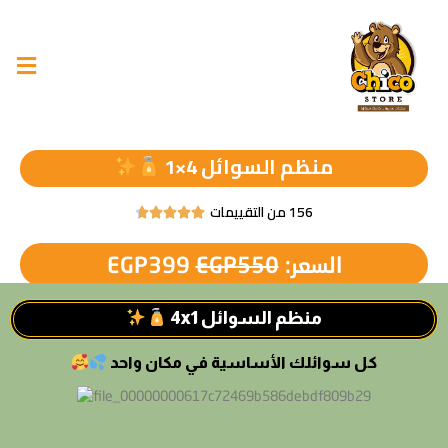
منظم السوائل 4×1
156 من التقييمات





السعر:
550
EGP
399
EGP
منظم السوائل 4x1
كل سوائلك الأساسية في مكان واحد