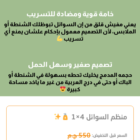
خامة قوية ومضادة للتسريب
يعني مفيش قلق من إن السوائل تبوظلك الشنطة أو
الملابس، لأن التصميم معمول بإحكام علشان يمنع أي
تسريب
تصميم صغير وسهل الحمل
حجمه المدمج يخليك تحطه بسهولة في الشنطة أو
الباك أو حتى في درج العربية من غير ما ياخد مساحة
كبيرة
منظم السوائل 4×1
550 ج.م
السعر قبل التخفيض: