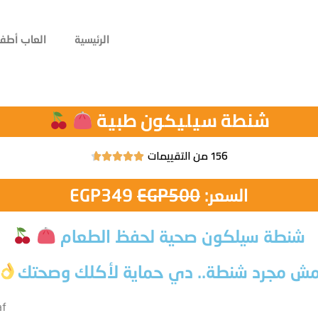
الرئيسية
العاب أطفا
شنطة سيليكون طبية
156 من التقييمات





السعر:
500
EGP
349
EGP
شنطة سيلكون صحية لحفظ الطعام
ش مجرد شنطة.. دي حماية لأكلك وصحتك