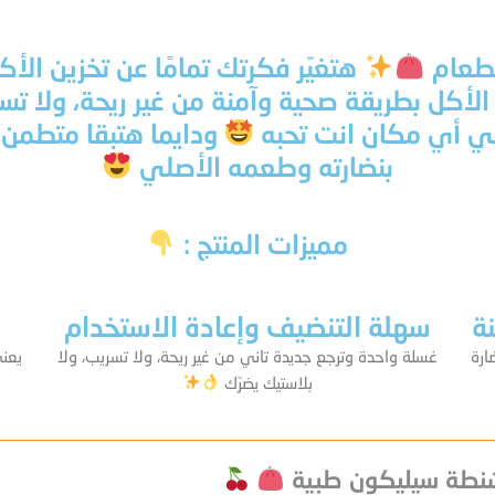
لطعام
هتغيّر فكرتك تمامًا عن تخزين الأ
 بطريقة صحية وآمنة من غير ريحة، ولا تسري
في أي مكان انت تحبه
ودايما هتبقا متطم
بنضارته وطعمه الأصلي
مميزات المنتج :
ة
سهلة التنضيف وإعادة الاستخدام
ارة
غسلة واحدة وترجع جديدة تاني من غير ريحة، ولا تسريب، ولا
يعني
بلاستيك يضرّك
نطة سيليكون طبية