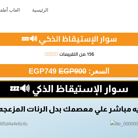
الرئيسية
العاب أطف
سوار الإستيقاظ الذكي 🔊💤
156 من التقييمات





السعر:
900
EGP
749
EGP
سوار الإستيقاظ الذكي 🔊💤
يه مباشر علي معصمك بدل الرنات المزعجه 