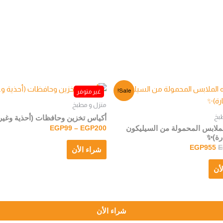
Sale!
منزل و مطبخ
بخ
أكياس تخزين وحافظات (أحذية وغير
ملابس المحمولة من السيليكون
EGP
99
–
EGP
200
رة)✨
EGP
955
E
شراء الأن
أن
شراء الأن
جميع الحقوق محفوظة لدى موقع شيكو ستور © 2023