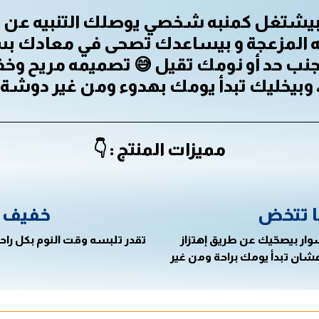
ذكي بيشتغل كمنبه شخصي يوصلك التنبيه ع
به المزعجة و بيساعدك تصحى في معادك بس
 جنب حد أو نومك تقيل 😅 تصميمه مريح و
، وبيخليك تبدأ يومك بهدوء ومن غير دوشة
مميزات المنتج : 👇
 اللبس
اصحى ب
ايقك أو يحسسك إنك لابس حاجة
بدل الأصوات المزعجة اللي بت
خفيف بطريقة مريحة وهادية تخل