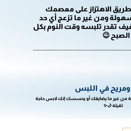
سوار المنبه الاهتزازي ال
مباشرة 📳⌚ بدل أصوات المن
حواليك 😴✨، وخصوصًا لو بتنام
راحة 🌙
خفيف ومريح في
تقدر تلبسه وقت النوم بكل راحة من غير ما يض
تقيلة 🌙✨