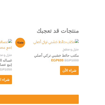
منتجات قد تعجبك
Sale!
منزل و مطبخ
منزل و مط
مكتب حائط خشبي تركي أصلي
غساله ال
EGP
699
EGP
1000
(مع عصا
GP
1050
شراء الأن
شراء ال