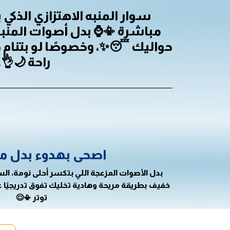
سوار المنبه الاهتزازي الذ
مباشرة 📳⌚ بدل أصوات المنب
حواليك 😴✨، وخصوصًا لو بتنام 
راحة 🌙👌
اصحى بهدوء بدل م
بدل الأصوات المزعجة اللي بتكسر أحلى نومة، ال
خفيف بطريقة مريحة وهادية تخليك تفوق تدريجيًا 
توتر 📳😌