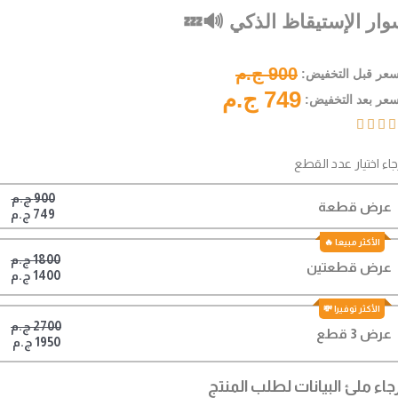
سوار الإستيقاظ الذكي 🔊
900 ج.م
السعر قبل التخفي
749 ج.م
السعر بعد التخفي




برجاء اختيار عدد الق
900 ج.م
عرض قطعة
749 ج.م
1800 ج.م
عرض قطعتين
1400 ج.م
2700 ج.م
عرض 3 قطع
1950 ج.م
برجاء ملئ البيانات لطلب المن