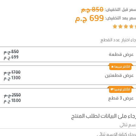
850 ج.م
سعر قبل التخفيض:
699 ج.م
سعر بعد التخفيض:




جاء اختيار عدد القطع
850 ج.م
عرض قطعة
699 ج.م
1700 ج.م
عرض قطعتين
1300 ج.م
2550 ج.م
عرض 3 قطع
1800 ج.م
جاء ملئ البيانات لطلب المنتج
اسم ثنائي