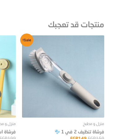
منتجات قد تعجبك
Sale!
منزل و مطبخ
منزل و مط
فرشاة تنظيف 2 في 1
فرشاة اس
EGP
199
EGP
149
EGP
150