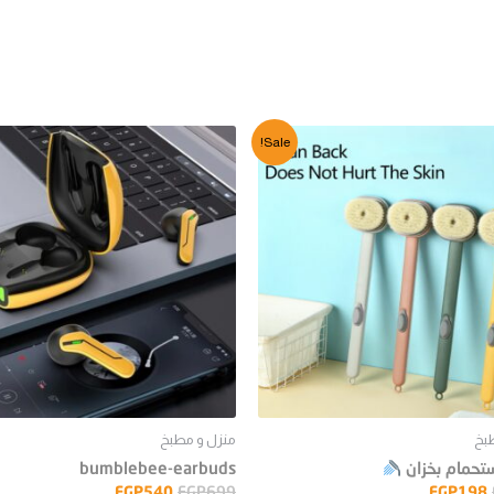
Sale!
بخ
منزل و مطبخ
تحمام بخزان
bumblebee-earbuds
EGP
540
EGP
699
EGP
198