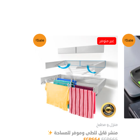
Sale!
Sale!
منزل و مطبخ
منشر قابل للطى وموفر للمساحة
EGP
664
EGP
665