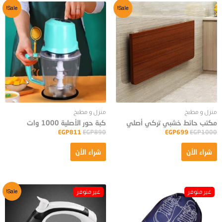
Sale!
Sale!
منزل و مطبخ
منزل و مطبخ
مكتب حائط خشبي تركي أصلي
كبة حور الأصلية 1000 وات
EGP
811
EGP
890
EGP
699
EGP
1000
شراء الأن
شراء الأن
Sale!