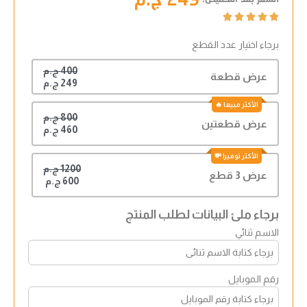





برجاء اختيار عدد القطع
400 ج.م
عرض قطعة
249 ج.م
800 ج.م
عرض قطعتين
460 ج.م
1200 ج.م
عرض 3 قطع
600 ج.م
برجاء ملئ البيانات لطلب المنتج
الاسم ثنائي
رقم الموبايل