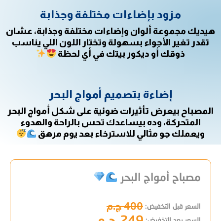
مزود بإضاءات مختلفة وجذابة
هيديك مجموعة ألوان وإضاءات مختلفة وجذابة، عشان
تقدر تغير الأجواء بسهولة وتختار اللون اللي يناسب
ذوقك أو ديكور بيتك في أي لحظة
إضاءة بتصميم أمواج البحر
المصباح بيعرض تأثيرات ضوئية على شكل أمواج البحر
المتحركة، وده بيساعدك تحس بالراحة والهدوء
ويعملك جو مثالي للاسترخاء بعد يوم مرهق
مصباح أمواج البحر
400 ج.م
السعر قبل التخفيض:
249 ج.م
السعر بعد التخفيض: