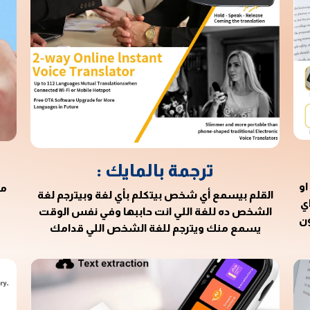
ترجمة بالمايك :
او
مم
القلم بيسمع أي شخص بيتكلم بأي لغة وبيترجم لغة
ي
الشخص ده للغة اللي انت حاببها وفي نفس الوقت
ون
يسمع منك ويترجم للغة الشخص اللي قدامك