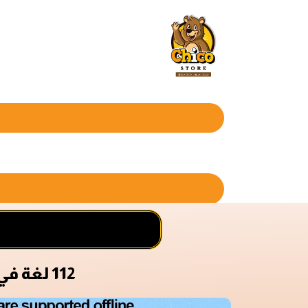
112 لغة في جيبك .. ترجمة فورية بالمسح او السمع او التصوير