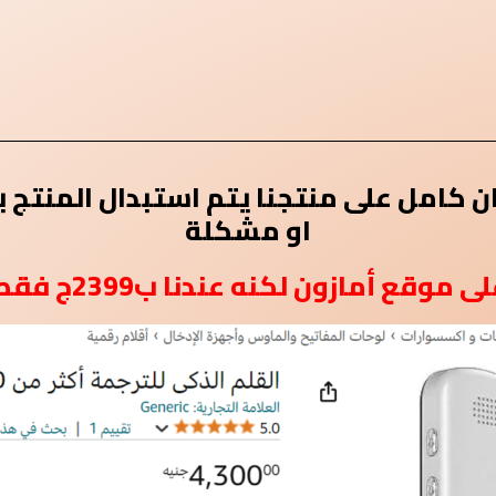
ن كامل على منتجنا يتم استبدال المنتج 
او مشكلة
مازون لكنه عندنا ب2399ج فقط لفترة محدودة !