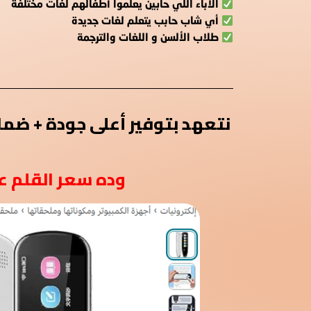
الاباء اللي حابين يعلموا أطفالهم لغات مختلفة
أي شاب حابب يتعلم لغات جديدة
طلاب الألسن و اللغات والترجمة
نتعهد بتوفير أعلى جودة + ضما
وده سعر القلم على موقع أ