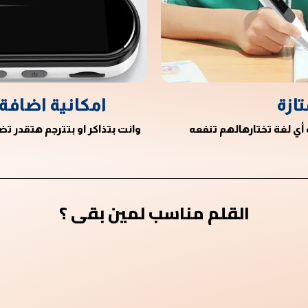
تازة
امكانية اضافة
 أي لغة تختارهالهم تنفعه
وانت بتذاكر او بتترجم هتقدر 
القلم مناسب لمين بقى ؟