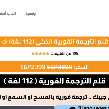
الرئيسية
العاب أطفا
قلم الترجمة الفورية الذكي (112 لغة)
156 من التقييمات





السعر:
3800
EGP
2399
EGP
قلم الترجمة الفورية ( 112 لغة )