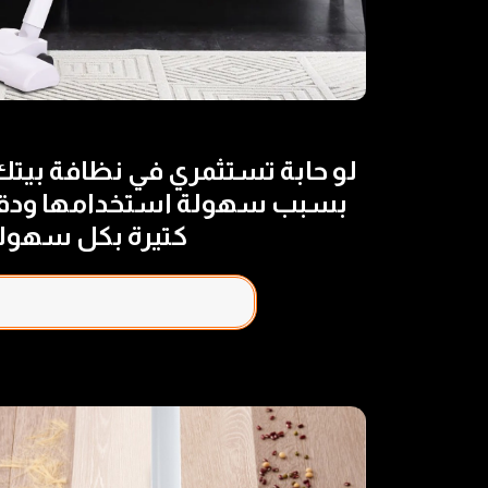
لو حابة تستثمري في نظافة بيتك
بسبب سهولة استخدامها ودقة ع
كتيرة بكل سهول