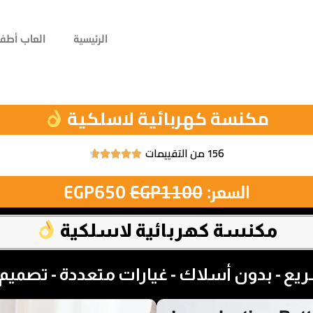
الرئيسية
العاب أطفا
مكنسة كهربائية لاسلكية
156 من التقييمات





السعر:
1100
EGP
650
EGP
مكنسة كهربائية لاسلكية
ع - بدون أسلاك - غيارات متعددة - تصمي