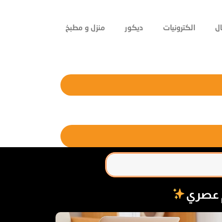
ل
الكترونيات
ديكور
منزل و مطبخ
م عصري