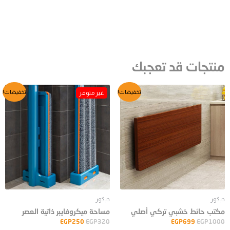
منتجات قد تعجبك
السعر
السعر
السعر
السعر
تخفيضات!
تخفيضات!
الأصلي
الحالي
الأصلي
الحالي
هو:
هو:
هو:
هو:
EGP250.
EGP320.
EGP699.
EGP1000.
ديكور
ديكور
مكتب حائط خشبي تركي أصلي
مساحة ميكروفايبر ذاتية العصر
EGP
250
EGP
320
EGP
699
EGP
1000