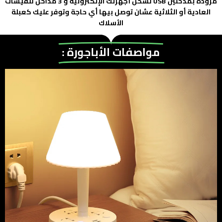
مزودة بمدخلين USB لشحن أجهزتك الإلكترونية و 3 مداخل للفيشات
العادية أو الثلاثية عشان توصل بيها أي حاجة وتوفر عليك كعبلة
الأسلاك
مواصفات الأباجورة :