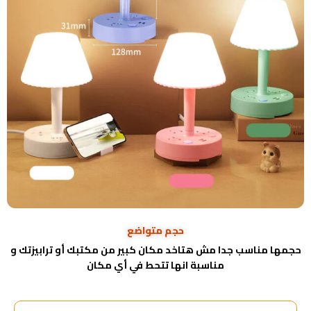
حجم متواضع
حجمها مناسب جدا مش هتاخد مكان كبير من مكتبك أو ترابيزتك و
مناسبة انها تتحط في أي مكان