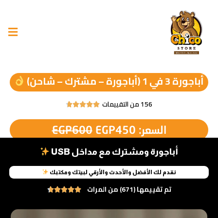
خطي
لى
لمحتوى
أباجورة 3 في 1 (أباجورة – مشترك – شاحن)
156 من التقييمات





Rated
4.7
السعر
السعر
السعر:
450
EGP
600
EGP
out
الأصلي
الحالي
of
5
هو:
هو:
أباجورة ومشترك مع مداخل USB
EGP450.
EGP600.
نقدم لك الأفضل والأحدث والأرقي لبيتك ومكتبك
تم تقييمها (671) من المرات





Rated
4.6
out