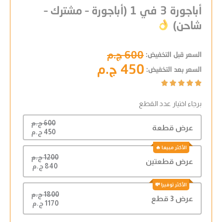
أباجورة 3 في 1 (أباجورة – مشترك –
شاحن)
600 ج.م
السعر قبل التخفيض:
450 ج.م
السعر بعد التخفيض:
Rated





5
برجاء اختيار عدد القطع
out
of
600 ج.م
5
عرض قطعة
450 ج.م
1200 ج.م
عرض قطعتين
840 ج.م
1800 ج.م
عرض 3 قطع
1170 ج.م