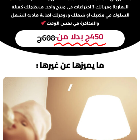
النهاردة وفرنالك 3 اختراعات في منتج واحد. هتنظملك كعبلة
السلوك في مكتبك او شغلك وتوفرلك اضاءة هادية للشغل
والمذاكرة في نفس الوقت
450ج بدلا من
600ج
ما يميزها عن غيرها :