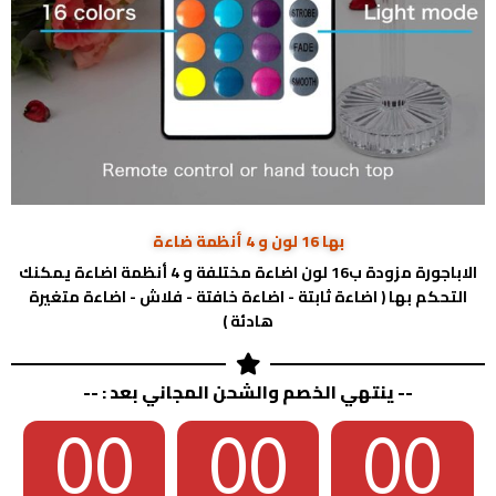
بها 16 لون و 4 أنظمة ضاءة
الاباجورة مزودة ب16 لون اضاءة مختلفة و 4 أنظمة اضاءة يمكنك
التحكم بها ( اضاءة ثابتة - اضاءة خافتة - فلاش - اضاءة متغيرة
هادئة )
-- ينتهي الخصم والشحن المجاني بعد : --
00
00
00