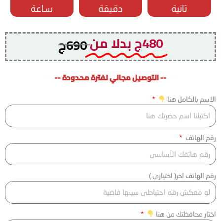
ثانية
دقيقة
ساعة
480ج بدلا من
690ج
-- التوصيل مجاني لفترة محدودة --
الاسم بالكامل هنا
رقم الهاتف
رقم الهاتف اخر( اختيارى )
اختار محافظتك من هنا