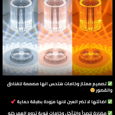
تصميم ممتاز وخامات هتحس انها مصممة للفنادق
والقصور
اضائتها لا تضر العين لانها مزودة بطبقة حماية
مضادة للصدأ والتآكل وخامات قوية تدوم العمر كله