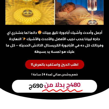
أجمل وأحدث وأشيك أباجورة تليق ببيتك
دائما لما بنشتري اي
حاجة لبيتنا بنحب نجيب الأفضل والأحدث والأشيك
النهاردة
وفرنالك كل ده في الأباجورة الكريستال التاتش الحديثة -- كل ما
عليك هو لمسة يد بسيطة
اطلب الحين واستفيد بالعرض
خصم وشحن مجاني لمدة 24 ساعة !
480ج بدلا من
690ج