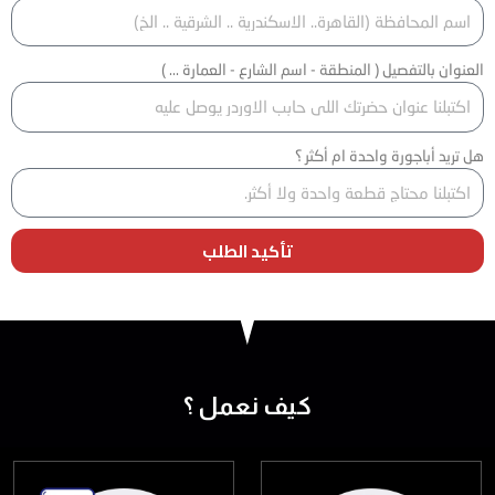
العنوان بالتفصيل ( المنطقة - اسم الشارع - العمارة ... )
هل تريد أباجورة واحدة ام أكثر ؟
تأكيد الطلب
كيف نعمل ؟