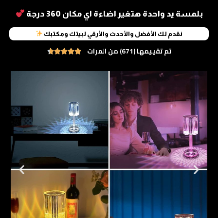
بلمسة يد واحدة هتغير اضاءة اي مكان 360 درجة
نقدم لك الأفضل والأحدث والأرقي لبيتك ومكتبك
تم تقييمها (671) من المرات





Rated
4.6
out
of
5