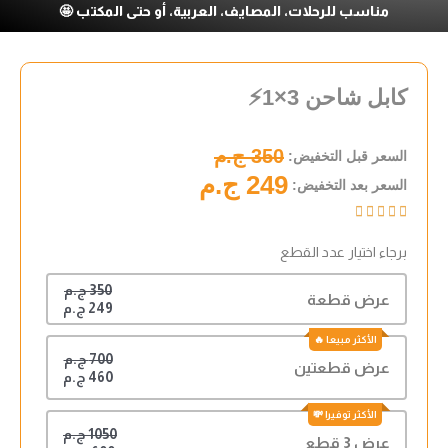
مناسب للرحلات، المصايف، العربية، أو حتى المكتب 🤩
كابل شاحن 3×1⚡
350 ج.م
السعر قبل التخفيض:
249 ج.م
السعر بعد التخفيض:





برجاء اختيار عدد القطع
350 ج.م
عرض قطعة
249 ج.م
700 ج.م
عرض قطعتين
460 ج.م
1050 ج.م
عرض 3 قطع