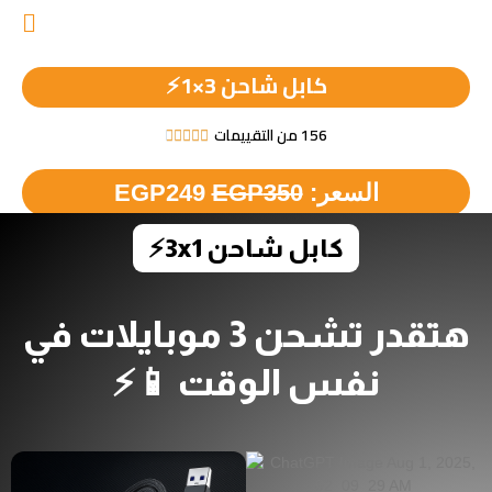
كابل شاحن 3×1⚡
156 من التقييمات





السعر:
350
EGP
249
EGP
كابل شاحن 3x1⚡
هتقدر تشحن 3 موبايلات في
نفس الوقت 📱⚡