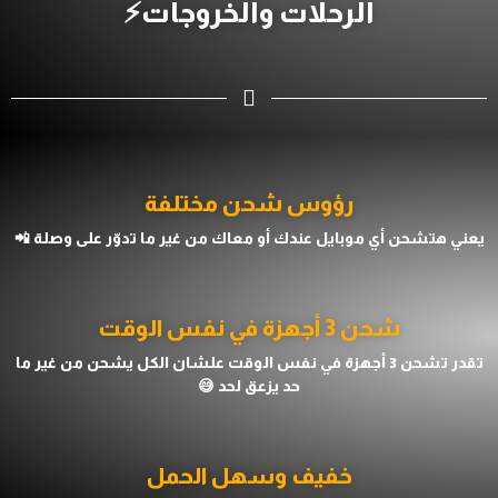
الرحلات والخروجات⚡
رؤوس شحن مختلفة
يعني هتشحن أي موبايل عندك أو معاك من غير ما تدوّر على وصلة 📲
شحن 3 أجهزة في نفس الوقت
تقدر تشحن 3 أجهزة في نفس الوقت علشان الكل يشحن من غير ما
حد يزعق لحد 😅
خفيف وسهل الحمل