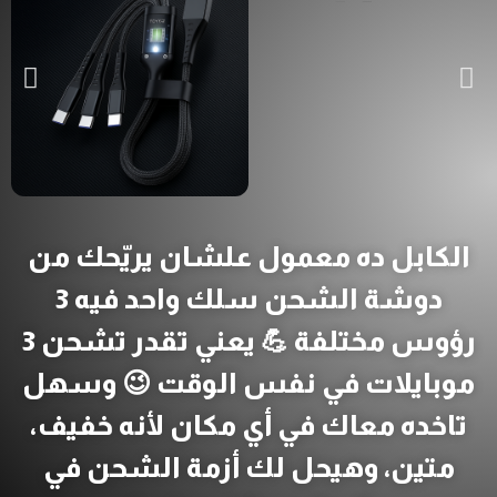
الكابل ده معمول علشان يريّحك من
دوشة الشحن سلك واحد فيه 3
رؤوس مختلفة 💪 يعني تقدر تشحن 3
موبايلات في نفس الوقت 😉 وسهل
تاخده معاك في أي مكان لأنه خفيف،
متين، وهيحل لك أزمة الشحن في